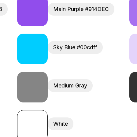
8
Main Purple #914DEC
Sky Blue #00cdff
Medium Gray
White