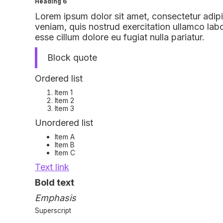
Heading 6
Lorem ipsum dolor sit amet, consectetur adipi
veniam, quis nostrud exercitation ullamco labo
esse cillum dolore eu fugiat nulla pariatur.
Block quote
Ordered list
Item 1
Item 2
Item 3
Unordered list
Item A
Item B
Item C
Text link
Bold text
Emphasis
Superscript