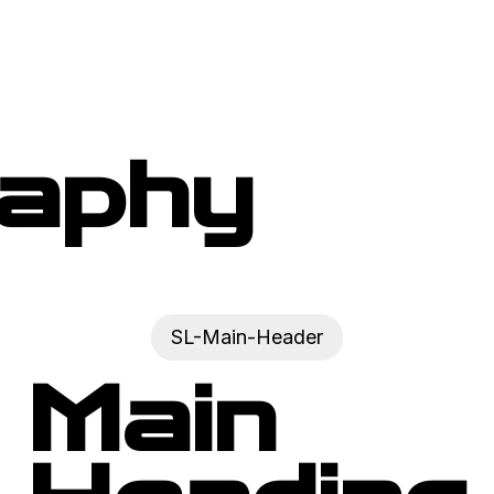
aphy
SL-Main-Header
Main