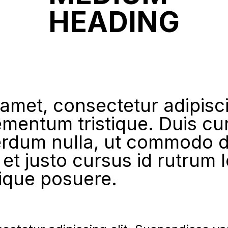
HEADING
 amet, consectetur adipisc
ementum tristique. Duis cur
erdum nulla, ut commodo di
et justo cursus id rutrum 
tique posuere.